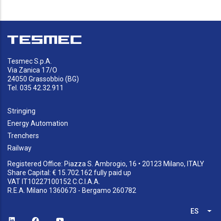
Tesmec S.p.A.
Via Zanica 17/O
24050 Grassobbio (BG)
Tel. 035 42.32.911
Stringing
Energy Automation
Trenchers
Railway
Registered Office: Piazza S. Ambrogio, 16 • 20123 Milano, ITALY
Share Capital: € 15.702.162 fully paid up
VAT IT10227100152 C.C.I.A.A.
R.E.A. Milano 1360673 - Bergamo 260782
ES
Lis