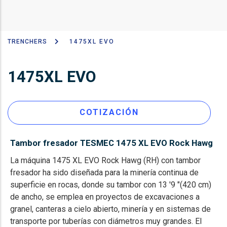
TRENCHERS
1475XL EVO
Sobrescribir
enlaces
1475XL EVO
de
ayuda
a
COTIZACIÓN
la
navegación
Tambor fresador TESMEC 1475 XL EVO Rock Hawg
La máquina 1475 XL EVO Rock Hawg (RH) con tambor
fresador ha sido diseñada para la minería continua de
superficie en rocas, donde su tambor con 13 '9 "(420 cm)
de ancho, se emplea en proyectos de excavaciones a
granel, canteras a cielo abierto, minería y en sistemas de
transporte por tuberías con diámetros muy grandes. El