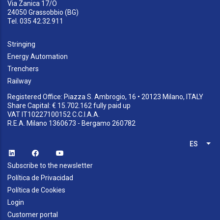
Via Zanica 17/O
24050 Grassobbio (BG)
Tel. 035 42.32.911
Stringing
Energy Automation
Trenchers
Railway
Registered Office: Piazza S. Ambrogio, 16 • 20123 Milano, ITALY
Share Capital: € 15.702.162 fully paid up
VAT IT10227100152 C.C.I.A.A.
R.E.A. Milano 1360673 - Bergamo 260782
ES
Lis
Subscribe to the newsletter
Política de Privacidad
Política de Cookies
Login
Customer portal