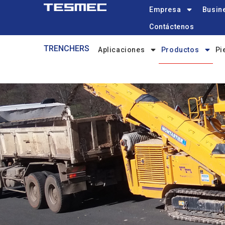
Main
Pasar
Empresa
Busine
navigation
al
Contáctenos
contenido
Trenchers-
principal
TRENCHERS
Aplicaciones
Productos
Pi
menu