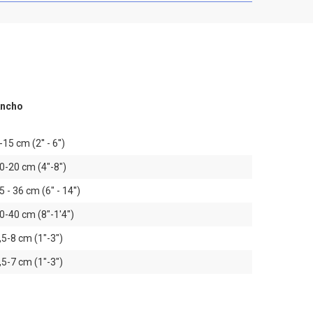
ncho
-15 cm (2'' - 6'')
0-20 cm (4"-8")
5 - 36 cm (6" - 14'')
0-40 cm (8"-1'4")
,5-8 cm (1"-3")
,5-7 cm (1"-3")