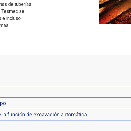
emas de tuberías
e Tesmec se
s e incluso
emas.
mpo
de la función de excavación automática