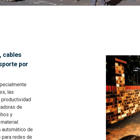
, cables
sporte por
specialmente
es, las
 productividad
vadoras de
chos y
material.
 automático de
o para redes de