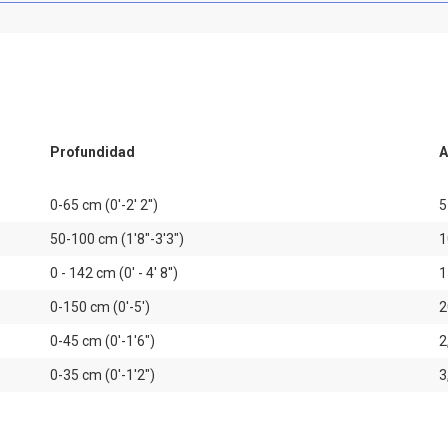
Profundidad
A
0-65 cm (0'-2' 2'')
5
50-100 cm (1'8"-3'3")
1
0 - 142 cm (0' - 4' 8'')
1
0-150 cm (0'-5')
2
0-45 cm (0'-1'6")
2
0-35 cm (0'-1'2")
3