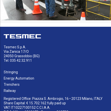
Tesmec S.p.A.
Via Zanica 17/O
24050 Grassobbio (BG)
Tel. 035 42.32.911
Stringing
Energy Automation
Trenchers
Railway
Registered Office: Piazza S. Ambrogio, 16 • 20123 Milano, ITALY
Share Capital: € 15.702.162 fully paid up
VAT IT10227100152 C.C.I.A.A.