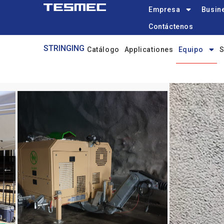
Main
Pasar
Empresa
Busine
navigation
al
Contáctenos
contenido
STRINGING
principal
STRINGING
Catálogo
Applicationes
Equipo
S
Menu