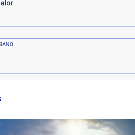
alor
BANO
s