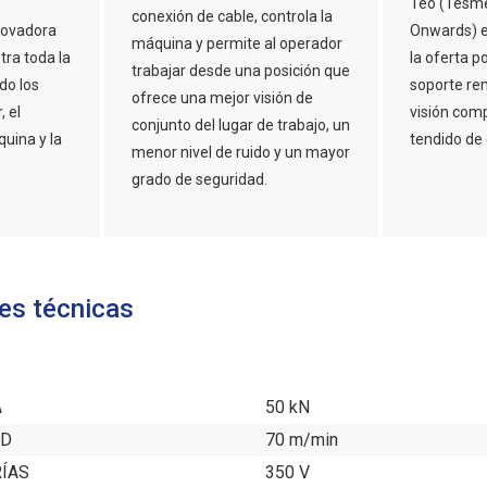
Teo (Tesme
conexión de cable, controla la
novadora
Onwards) e
máquina y permite al operador
tra toda la
la oferta p
trabajar desde una posición que
do los
soporte re
ofrece una mejor visión de
 el
visión comp
conjunto del lugar de trabajo, un
uina y la
tendido de 
menor nivel de ruido y un mayor
grado de seguridad.
es técnicas
A
50 kN
AD
70 m/min
RÍAS
350 V