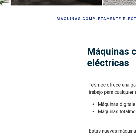
MÁQUINAS COMPLETAMENTE ELÉC
Sobrescribir
enlaces
de
ayuda
Máquinas 
a
eléctricas
la
navegación
Tesmec ofrece una gam
trabajo para cualquier
Máquinas digitales
Máquinas totalmen
Estas nuevas máquina