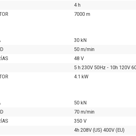
4 h
TOR
7000 m
A
30 kN
AD
50 m/min
RÍAS
48 V
5 h 230V 50Hz - 10h 120V 6
TOR
4.1 kW
A
50 kN
AD
70 m/min
RÍAS
350 V
4h 208V (US) 400V (EU)