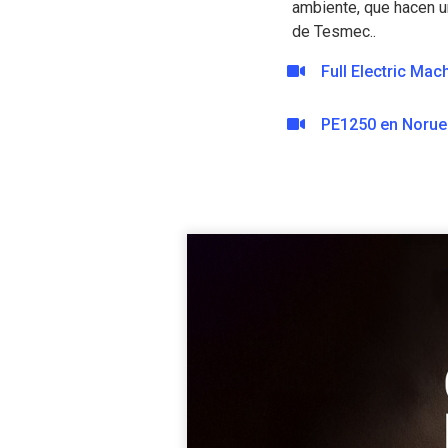
ambiente, que hacen un
de Tesmec..
Full Electric Mac
PE1250 en Noru