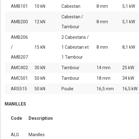
AMB101
10 kN
Cabestan
8 mm
5,1 kW
Cabestan /
AMB200
12 kN
8 mm
5,1 kW
Tambour
AMB206
2 Cabestans /
/
15 kN
1 Cabestan et
8 mm
8,1 kW
AMB207
1 Tambour
AMC402
30 kN
Tambour
14 mm
25 kW
AMC501
50 kN
Tambour
18 mm
34 kW
ARS515
50 kN
Poulie
16,5 mm
16,5 kW
MANILLES
Code
Description
ALG
Manilles