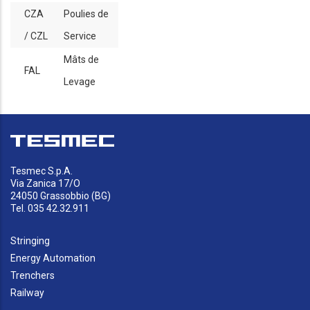
CZA
Poulies de
/ CZL
Service
Mâts de
FAL
Levage
Tesmec S.p.A.
Via Zanica 17/O
24050 Grassobbio (BG)
Tel. 035 42.32.911
Stringing
Energy Automation
Trenchers
Railway