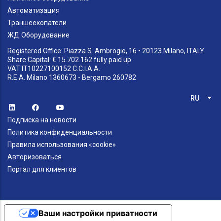
Автоматизация
Траншеекопатели
ЖД Оборудование
Registered Office: Piazza S. Ambrogio, 16 • 20123 Milano, ITALY
Share Capital: € 15.702.162 fully paid up
VAT IT10227100152 C.C.I.A.A.
R.E.A. Milano 1360673 - Bergamo 260782
RU
Спи
Подписка на новости
Политика конфиденциальности
Правила использования «cookie»
Авторизоваться
Портал для клиентов
Ваши настройки приватности