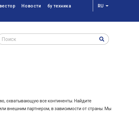
вестор
Новости
бу техника
RU
Список дополн
Поиск
ию, охватывающую все континенты. Найдите
или внешним партнером, в зависимости от страны. Мы