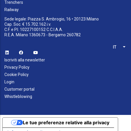
Trenchers
Railway
Sede legale: Piazza S. Ambrogio, 16 • 20123 Milano
Cap. Soc. € 15.702.162 i.v.
C.F. e P.I. 10227100152 C.C.I.A.A.
R.E.A. Milano 1360673 - Bergamo 260782
IT
List
Iscriviti alla newsletter
Privacy Policy
Cookie Policy
Login
Customer portal
Whistleblowing
Le tue preferenze relative alla privacy