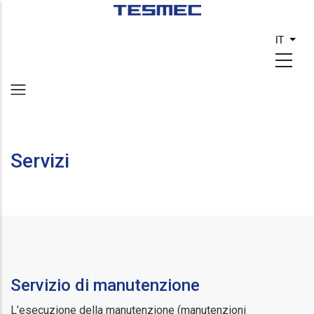
Skip
to
IT
List 
main
content
Servizi
Servizio di manutenzione
L’esecuzione della manutenzione (manutenzioni