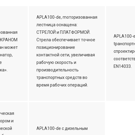
APLA100-de, mоторизованная
лестница оснащена:
зованная
СТРЕЛОЙ и ПЛАТФОРМОЙ.
APLA100-e
а КРАНОМ
Стрела обеспечивает точное
tранспорт
ан может
позиционирование
спроектир
натор,
контактной сети, увеличивая
соответст
е
рабочую скорость и
EN14033.
ка».
производительность
транспортных средств во
время рабочих операций.
ическая
тором и
ческой
APLA100-de с дизельным