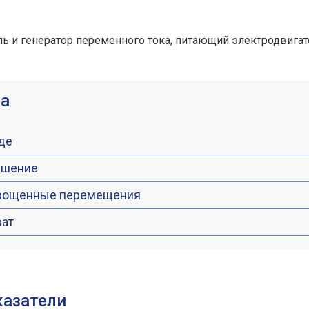
ь и генератор переменного тока, питающий электродвигат
а
де
ешение
прощенные перемещения
рат
казатели