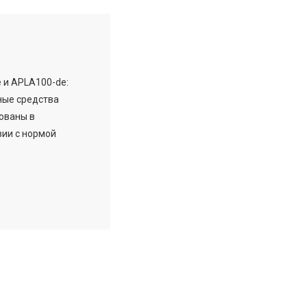
 и APLA100-de:
ные средства
ованы в
вии с нормой