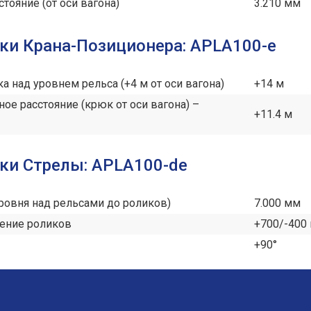
тояние (от оси вагона)
3.210 мм
ки Крана-Позиционера: APLA100-e
а над уровнем рельса (+4 м от оси вагона)
+14 м
ное расстояние (крюк от оси вагона) –
+11.4 м
ки Стрелы: APLA100-de
уровня над рельсами до роликов)
7.000 мм
ение роликов
+700/-400
+90°