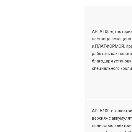
APLA100-e, mотори
лестница оснащен
и ПЛАТФОРМОЙ. Кр
работать как полиго
благодаря установк
специального «роли
APLA100-e:«электр
версия» с аккумуля
полностью электри