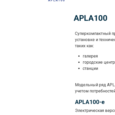
APLA100
Строка
навигации
APLA100
Суперкомпактный пр
установке и техниче
таких как:
галерея
городские цент
станции
Модельный ряд APLA
учетом потребностей
APLA100-e
Электрическая верс