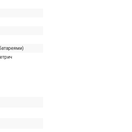
 батареями)
етрич