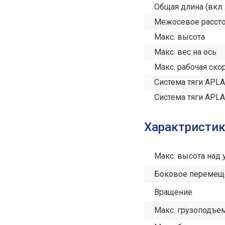
Общая длина (вкл.
Межосевое расст
Макс. высота
Макс. вес на ось
Макс. рабочая ско
Система тяги APL
Система тяги APL
Характристи
Макс. высота над
Боковое перемещ
Вращение
Макс. грузоподъем