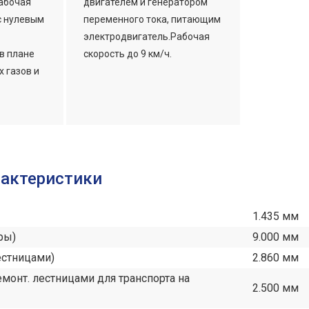
Рабочая
двигателем и генератором
 с нулевым
переменного тока, питающим
электродвигатель.Рабочая
в плане
скорость до 9 км/ч.
 газов и
рактеристики
1.435 мм
ры)
9.000 мм
естницами)
2.860 мм
емонт. лестницами для транспорта на
2.500 мм