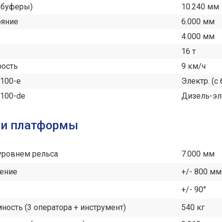
 буферы)
10.240 мм
ояние
6.000 мм
4.000 мм
16 т
рость
9 км/ч
A100-e
Электр. (с
A100-de
Дизель-эл
ки платформы
 уровнем рельса
7.000 мм
ение
+/- 800 мм
+/- 90°
ность (3 оператора + инструмент)
540 кг