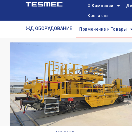
Main
Перейти
О Компании
Де
navigation
к
Контакты
основному
Railway
содержанию
ЖД ОБОРУДОВАНИЕ
Применение и Товары
menu