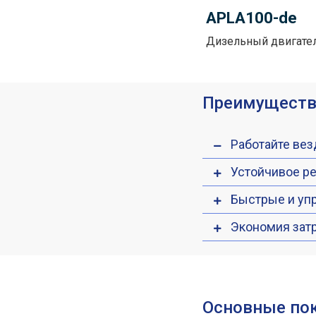
APLA100-de
Дизельный двигател
Преимуществ
Работайте вез
Устойчивое р
Быстрые и у
Экономия зат
Основные по