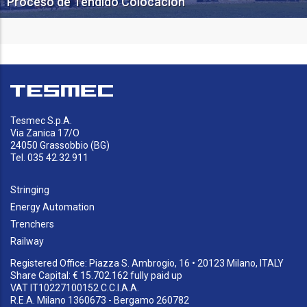
Proceso de Tendido Colocación
Mecánica
Tesmec S.p.A.
Via Zanica 17/O
24050 Grassobbio (BG)
Tel. 035 42.32.911
Stringing
Energy Automation
Trenchers
Railway
Registered Office: Piazza S. Ambrogio, 16 • 20123 Milano, ITALY
Share Capital: € 15.702.162 fully paid up
VAT IT10227100152 C.C.I.A.A.
R.E.A. Milano 1360673 - Bergamo 260782