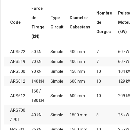
Force
Nombre
Puiss
de
Type
Diamètre
Code
de
Moteu
Tirage
Circuit
Cabestans
Gorges
(kW)
(kN)
ARS522
50 kN
Simple
400 mm
7
60 kW
ARS519
70 kN
Simple
400 mm
7
60 kW
ARS500
90 kN
Simple
450 mm
10
104 k
ARS612
140 kN
Simple
600 mm
10
129 k
160 /
ARS612
Simple
600 mm
10
209 k
180 kN
ARS700
40 kN
Simple
1500 mm
8
25 kW
/ 701
FRS531
75 kN
Simple
1500 mm
10
25 kW