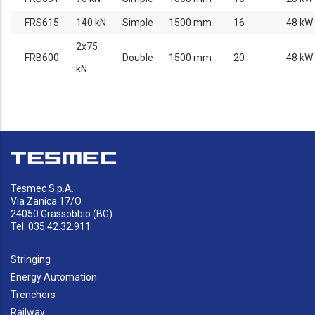
FRS615
140 kN
Simple
1500 mm
16
48 kW
2x75
FRB600
Double
1500 mm
20
48 kW
kN
Tesmec S.p.A.
Via Zanica 17/O
24050 Grassobbio (BG)
Tel. 035 42.32.911
Stringing
Energy Automation
Trenchers
Railway