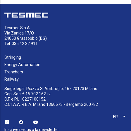
Tesmec S.p.A.
Via Zanica 17/O
24050 Grassobbio (BG)
Tel. 035 42.32.911
Stringing
Energy Automation
Trenchers
Railway
Siège legal: Piazza S. Ambrogio, 16 • 20123 Milano
Cap. Soc. € 15.702.162 i.v.
C.F. e P.I. 10227100152
C.C.I.A.A. R.E.A. Milano 1360673 - Bergamo 260782
FR
Lis
Inscrivez-vous à la newsletter