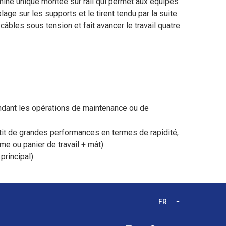
hine unique montée sur rail qui permet aux équipes
ge sur les supports et le tirent tendu par la suite.
 câbles sous tension et fait avancer le travail quatre
ndant les opérations de maintenance ou de
ntit de grandes performances en termes de rapidité,
me ou panier de travail + mât)
principal)
FR
Lister les acti