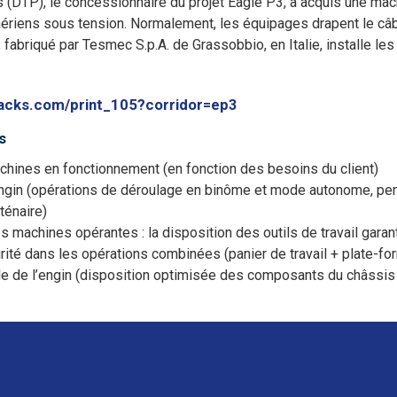
s (DTP), le concessionnaire du projet Eagle P3, a acquis une mac
aériens sous tension. Normalement, les équipages drapent le câbla
 fabriqué par Tesmec S.p.A. de Grassobbio, en Italie, installe les
racks.com/print_105?corridor=ep3
s
hines en fonctionnement (en fonction des besoins du client)
engin (opérations de déroulage en binôme et mode autonome, pe
ténaire)
es machines opérantes : la disposition des outils de travail gara
rité dans les opérations combinées (panier de travail + plate-for
 de l’engin (disposition optimisée des composants du châssis 