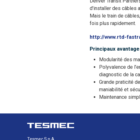
Denver Transit Partner
d'installer des câbles 
Mais le train de câbles,
fois plus rapidement.
http://www.rtd-fast
Principaux avantage
Modularité des mac
Polyvalence de l’
diagnostic de la ca
Grande praticité d
maniabilité et sécu
Maintenance simple
Tesmec S.p.A.