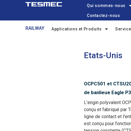
Main
Aller
Qui sommes-nous
navigation
au
Contactez-nous
contenu
Railway
principal
RAILWAY
Applications et Produits
Servic
menu
Etats-Unis
OCPC501 et CTSU204 
de banlieue Eagle P
L’engin polyvalent OC
conçu et fabriqué par T
ligne de contact et l'en
est conçu pour fonctio
tension constante (CT