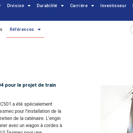
Division
Durabilité
Carrière
Investisseur
es
Références
pour le projet de train
3
PC501 a été spécialement
esmec pour l'installation de la
tretien de la caténaire. L’engin
nner avec un wagon à cordes à
SU) Tesmec pour une