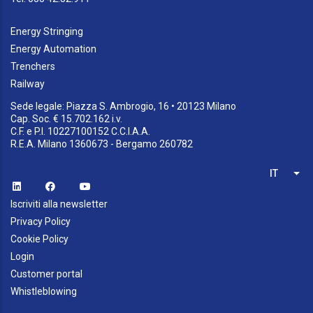
Energy Stringing
Energy Automation
Trenchers
Railway
Sede legale: Piazza S. Ambrogio, 16 • 20123 Milano
Cap. Soc. € 15.702.162 i.v.
C.F. e P.I. 10227100152 C.C.I.A.A.
R.E.A. Milano 1360673 - Bergamo 260782
IT
List
Iscriviti alla newsletter
Privacy Policy
Cookie Policy
Login
Customer portal
Whistleblowing