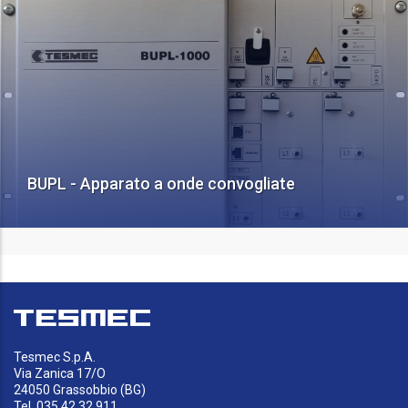
BUPL - Apparato a onde convogliate
Tesmec S.p.A.
Via Zanica 17/O
24050 Grassobbio (BG)
Tel. 035 42.32.911