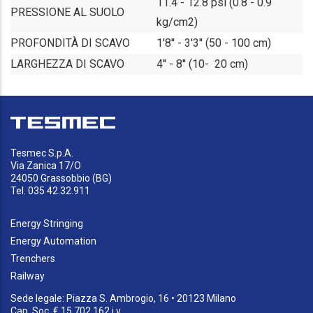
11.4 - 12.8 psi (0.8 - 0.9
PRESSIONE AL SUOLO
kg/cm2)
PROFONDITÀ DI SCAVO
1'8'' - 3'3'' (50 - 100 cm)
LARGHEZZA DI SCAVO
4'' - 8'' (10- 20 cm)
Tesmec S.p.A.
Via Zanica 17/O
24050 Grassobbio (BG)
Tel. 035 42.32.911
Energy Stringing
Energy Automation
Trenchers
Railway
Sede legale: Piazza S. Ambrogio, 16 • 20123 Milano
Cap. Soc. € 15.702.162 i.v.