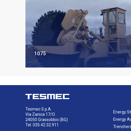
1075
Tesmec S.p.A.
Energy St
Via Zanica 17/O
Energy A
24050 Grassobbio (BG)
Tel. 035 42.32.911
Trencher