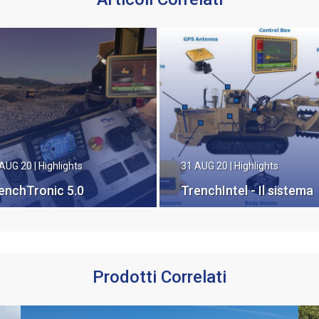
 AUG 20
|
Highlights
31 AUG 20
|
Highlights
enchTronic 5.0
TrenchIntel - Il sistema
di guida automatico
Prodotti Correlati