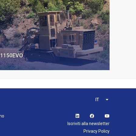
1150EVO
IT
List additional 
ano
Iscriviti alla newsletter
Privacy Policy