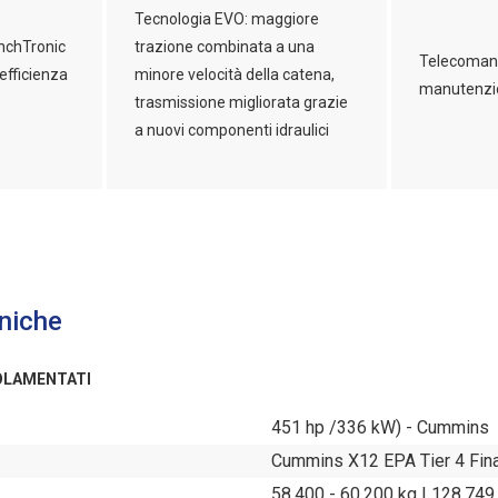
Tecnologia EVO: maggiore
nchTronic
trazione combinata a una
Telecomand
efficienza
minore velocità della catena,
manutenzi
trasmissione migliorata grazie
a nuovi componenti idraulici
niche
OLAMENTATI
451 hp /336 kW) - Cummins
Cummins X12 EPA Tier 4 Fina
58.400 - 60.200 kg | 128,749