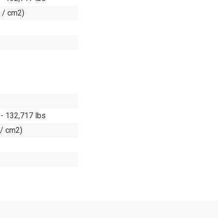
g / cm2)
 - 132,717 lbs
 / cm2)