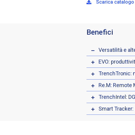
Scarica catalogo
Benefici
Versatilità e al
EVO: produttivi
TrenchTronic: n
Re.M: Remote 
TrenchIntel: 
Smart Tracker: