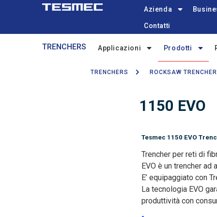
Main
Skip
Azienda
Busine
navigation
to
Contatti
main
Trenchers-
content
TRENCHERS
Applicazioni
Prodotti
menu
TRENCHERS
ROCKSAW TRENCHE
Breadcrumb
1150 EVO
Tesmec 1150 EVO Trenc
Trencher per reti di fi
EVO è un trencher ad a
E’ equipaggiato con Tr
La tecnologia EVO gar
produttività con consu