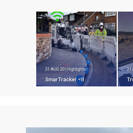
31 AUG 20
|
Highlights
31
SmarTracker - Il
Tr
registratore di dati
gnss ad alta precisione
per trencher