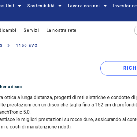
ss Unit
Sostenibilità
Lavora con noi
Investor re
Ricambi
Servizi
La nostra rete
RS
1150 EVO
RICH
her a disco
bra ottica a lunga distanza, progetti di reti elettriche e condotte 
lte prestazioni con un disco che taglia fino a 152 cm di profondi
enchTronic 5.0.
antisce le migliori prestazioni su rocce dure, assicurando al c
mi e costi di manutenzione ridotti.