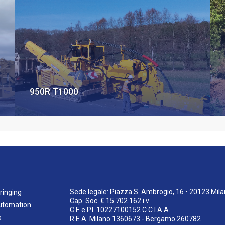
950R T1000
Sede legale: Piazza S. Ambrogio, 16 • 20123 Mil
ringing
Cap. Soc. € 15.702.162 i.v.
utomation
C.F. e P.I. 10227100152 C.C.I.A.A.
s
R.E.A. Milano 1360673 - Bergamo 260782