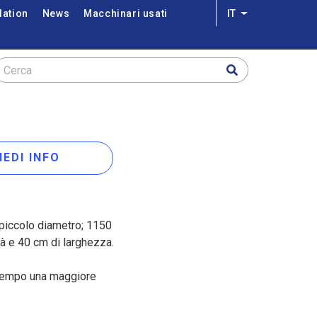
lation
News
Macchinari usati
IT
List additional a
Cerca
IEDI INFO
di piccolo diametro; 1150
tà e 40 cm di larghezza.
ontempo una maggiore