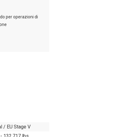
o per operazioni di
one
l / EU Stage V
 - 132,717 lbs