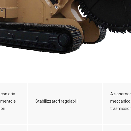
 con aria
Azionament
damento e
Stabilizzatori regolabili
meccanico 
mori
trasmission