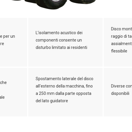
Disco mont
L’isolamento acustico dei
e per un
raggio di t
componenti consente un
ere
assialmente
disturbo limitato ai residenti
flessibile
Spostamento laterale del disco
 che
all'esterno della macchina, fino
Diverse con
a 250 mm dalla parte opposta
disponibili
ale
del lato guidatore