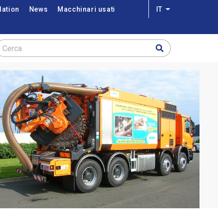
lation
News
Macchinari usati
IT
List additional a
Cerca