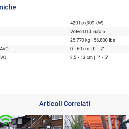
niche
420 hp (309 kW)
Volvo D13 Euro 6
25.770 kg | 56,800 lbs
CAVO
0 - 60 cm | 0' - 2'
AVO
2,5 - 13 cm | 1" - 5"
Articoli Correlati