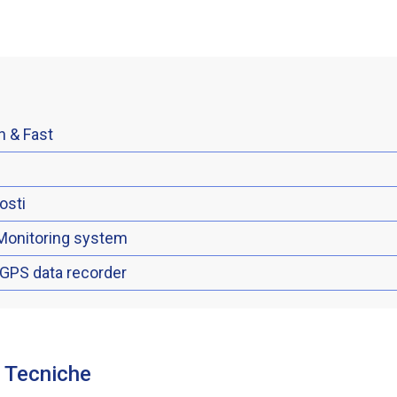
n & Fast
osti
Monitoring system
 GPS data recorder
e Tecniche