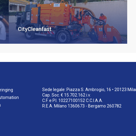
CityCleanfast
Sede legale: Piazza S. Ambrogio, 16 • 20123 Mil
ringing
Cap. Soc. € 15.702.162 i.v.
utomation
C.F. e P.I. 10227100152 C.C.I.A.A.
s
R.E.A. Milano 1360673 - Bergamo 260782