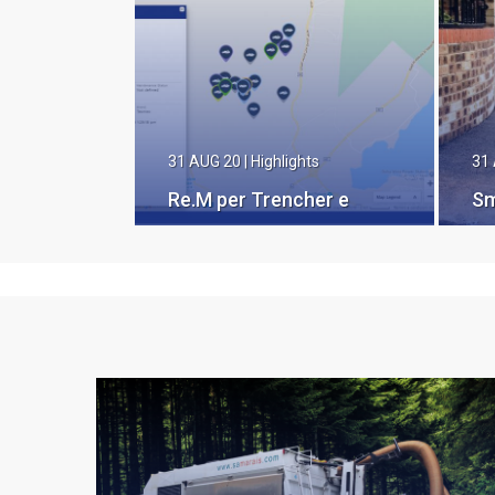
31 AUG 20
|
Highlights
31
Re.M per Trencher e
Sm
Surface Miner
re
gn
pe