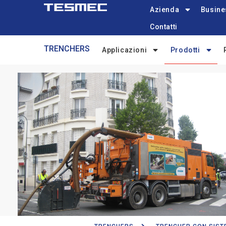
Main
Skip
Azienda
Busine
navigation
to
Contatti
main
Trenchers-
content
TRENCHERS
Applicazioni
Prodotti
menu