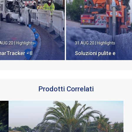
 AUG 20
|
Highlights
31 AUG 20
|
Highlights
arTracker - Il
Soluzioni pulite e
gistratore di dati
veloci per FTTx
ss ad alta precisione
r trencher
Prodotti Correlati