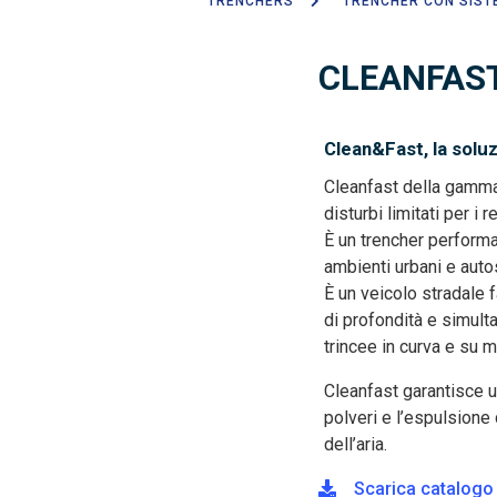
TRENCHERS
TRENCHER CON SIST
Breadcrumb
CLEANFAS
Clean&Fast, la soluz
Cleanfast della gamma 
disturbi limitati per i 
È un trencher performan
ambienti urbani e autos
È un veicolo stradale 
di profondità e simult
trincee in curva e su m
Cleanfast garantisce un
polveri e l’espulsione 
dell’aria.
Scarica catalogo