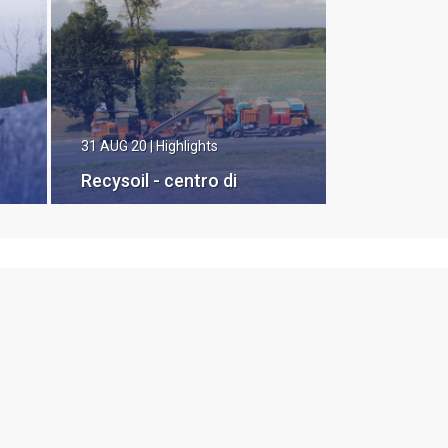
31 AUG 20
|
Highlights
Recysoil - centro di
riciclaggio mobile di
materiale di scavo e
detriti