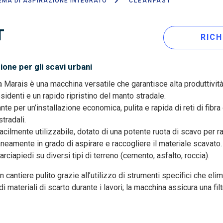
EMA DI ASPIRAZIONE INTEGRATO
CLEANFAST
T
RICH
ione per gli scavi urbani
Marais è una macchina versatile che garantisce alta produttività,
residenti e un rapido ripristino del manto stradale.
te per un’installazione economica, pulita e rapida di reti di fibra 
tradali.
facilmente utilizzabile, dotato di una potente ruota di scavo per 
aneamente in grado di aspirare e raccogliere il materiale scavato
arciapiedi su diversi tipi di terreno (cemento, asfalto, roccia).
 cantiere pulito grazie all’utilizzo di strumenti specifici che eli
di materiali di scarto durante i lavori; la macchina assicura una f