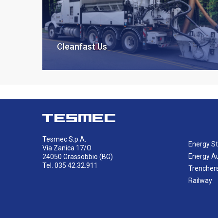
Cleanfast Us
Tesmec S.p.A.
Energy St
Via Zanica 17/O
Energy A
24050 Grassobbio (BG)
Tel. 035 42.32.911
Trencher
Railway