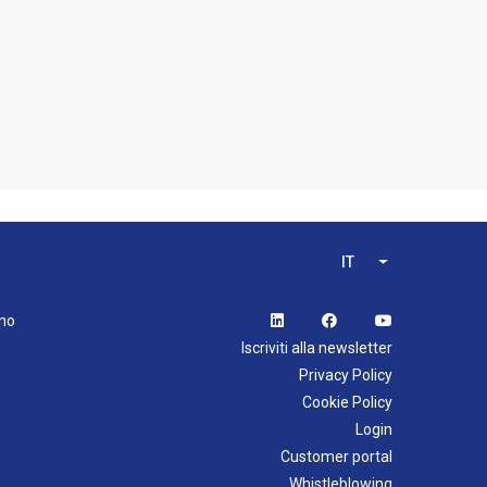
IT
List additional 
ano
Iscriviti alla newsletter
Privacy Policy
Cookie Policy
Login
Customer portal
Whistleblowing