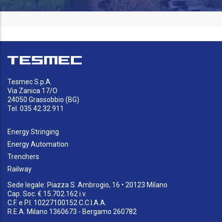
Tesmec S.p.A.
Via Zanica 17/O
24050 Grassobbio (BG)
Tel. 035 42.32.911
Energy Stringing
Energy Automation
Trenchers
Railway
Sede legale: Piazza S. Ambrogio, 16 • 20123 Milano
Cap. Soc. € 15.702.162 i.v.
C.F. e P.I. 10227100152 C.C.I.A.A.
R.E.A. Milano 1360673 - Bergamo 260782