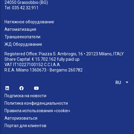
24050 Grassobbio (BG)
Tel. 035 42.32.911
Натяжное оборудование
Автоматизация
Траншеекопатели
ЖД Оборудование
Registered Office: Piazza S. Ambrogio, 16 • 20123 Milano, ITALY
Share Capital: € 15.702.162 fully paid up
VAT IT10227100152 C.C.I.A.A.
R.E.A. Milano 1360673 - Bergamo 260782
RU
Спи
Подписка на новости
Политика конфиденциальности
Правила использования «cookie»
Авторизоваться
Портал для клиентов