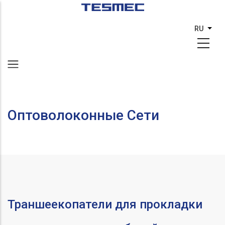
Перейти
к
RU
Спис
основному
содержанию
Оптоволоконные Сети
Траншеекопатели для прокладки