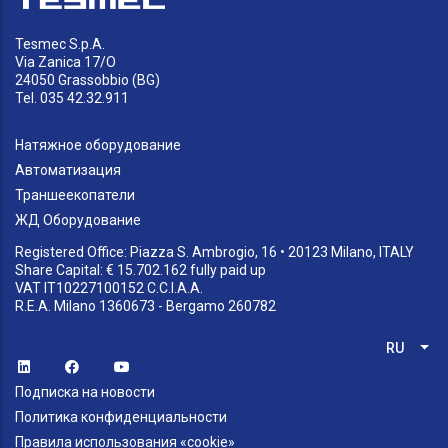
Tesmec S.p.A.
Via Zanica 17/O
24050 Grassobbio (BG)
Tel. 035 42.32.911
Натяжное оборудование
Автоматизация
Траншеекопатели
ЖД Оборудование
Registered Office: Piazza S. Ambrogio, 16 • 20123 Milano, ITALY
Share Capital: € 15.702.162 fully paid up
VAT IT10227100152 C.C.I.A.A.
R.E.A. Milano 1360673 - Bergamo 260782
RU
Спи
Подписка на новости
Политика конфиденциальности
Правила использования «cookie»