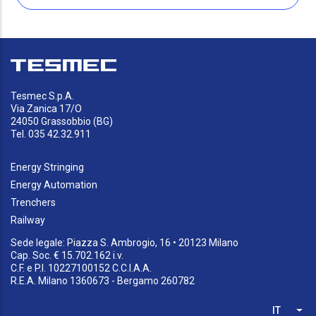
Tesmec S.p.A.
Via Zanica 17/O
24050 Grassobbio (BG)
Tel. 035 42.32.911
Energy Stringing
Energy Automation
Trenchers
Railway
Sede legale: Piazza S. Ambrogio, 16 • 20123 Milano
Cap. Soc. € 15.702.162 i.v.
C.F. e P.I. 10227100152 C.C.I.A.A.
R.E.A. Milano 1360673 - Bergamo 260782
IT
List